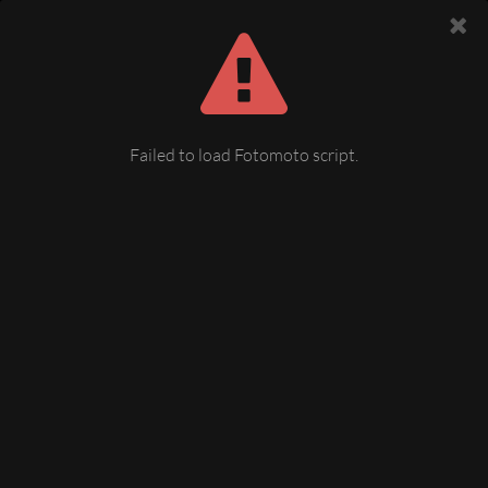
Failed to load Fotomoto script.
Muldenberg, Flossrutsche
Infotafel an der Floßrutsche in der Nähe von Muldenberg
19 May 2008