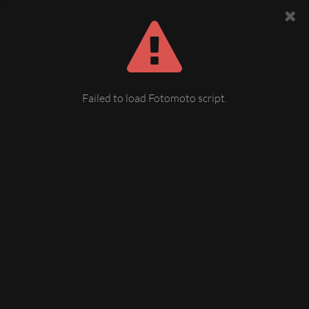
Failed to load Fotomoto script.
Plauen, Blick vom Rathausturm
auf die Johanniskirche