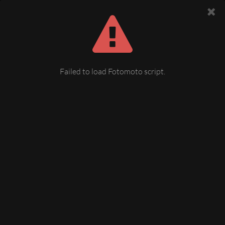
Failed to load Fotomoto script.
herbstliches Hochmoor
zwar schon etwas außerhalb des Vogtlandes, dennoch eine
schöne Herbststimmung mit Vogelbeerbaum im Hochmoor
bei Kladská bei Marienbad
15 September 2009