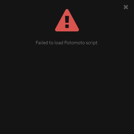
Failed to load Fotomoto script.
Meiler bei Schöneck
Imbissgaststätte
30 December 2019