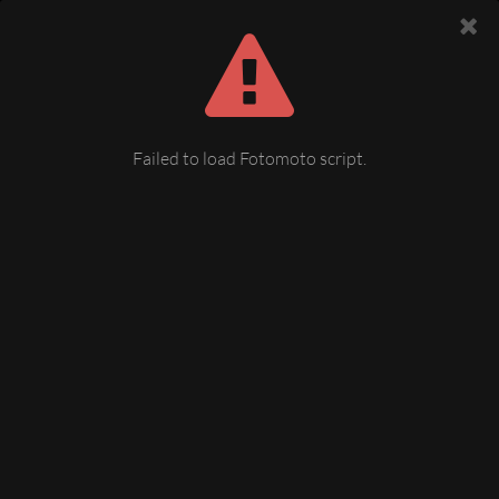
Failed to load Fotomoto script.
Plauen am Abend
Blick auf Plauen am Abend, markante Bauwerke sind
zu erkennen