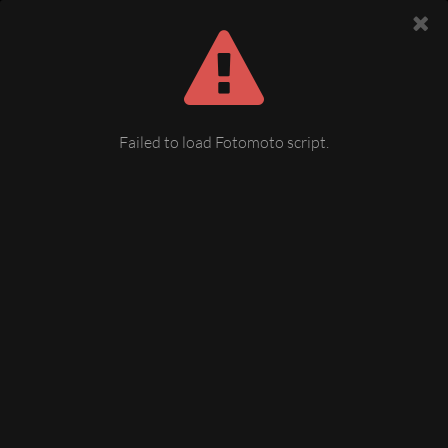
Failed to load Fotomoto script.
Korna, Leuchtmooshoehle
am Wanderweg von Korna nach Schöneck befindet sich dieses
ehemalgie Bergwerk mit leuchtendem Moos
21 March 2008